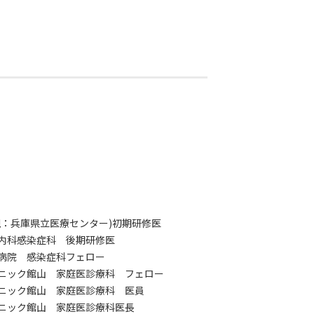
院(現：兵庫県立医療センター)初期研修医
総合内科感染症科 後期研修医
附属病院 感染症科フェロー
クリニック館山 家庭医診療科 フェロー
クリニック館山 家庭医診療科 医員
クリニック館山 家庭医診療科医長