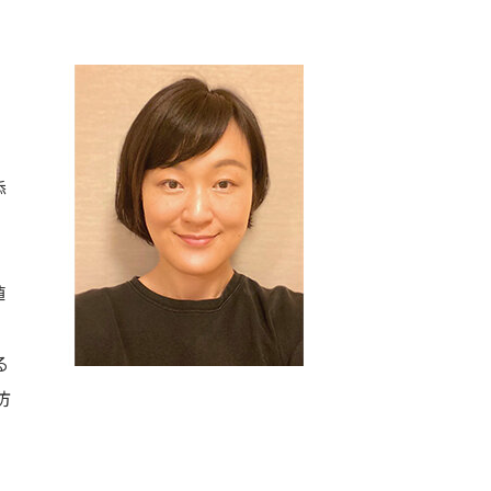
添
値
る
防