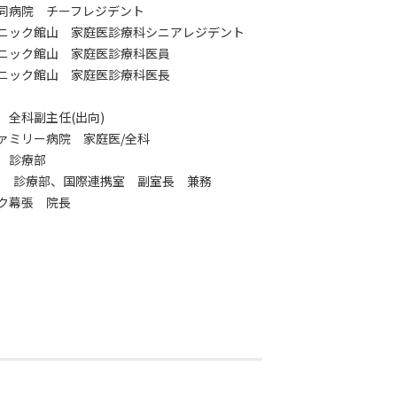
島協同病院 チーフレジデント
クリニック館山 家庭医診療科シニアレジデント
クリニック館山 家庭医診療科医員
クリニック館山 家庭医診療科医長
院 全科副主任(出向)
ドファミリー病院 家庭医/全科
ク 診療部
ック 診療部、国際連携室 副室長 兼務
ック幕張 院長