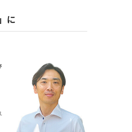
」に
野
え